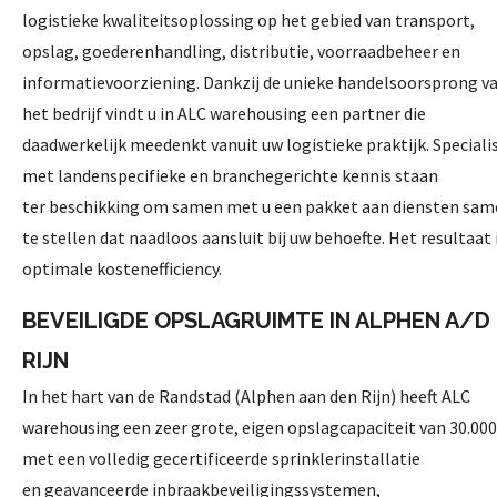
logistieke kwaliteitsoplossing op het gebied
van transport,
opslag, goederenhandling, distributie,
voorraadbeheer en
informatievoorziening. Dankzij de
unieke handelsoorsprong v
het bedrijf vindt u in
ALC warehousing een partner die
daadwerkelijk
meedenkt vanuit uw logistieke praktijk. Speciali
met
landenspecifieke en branchegerichte kennis staan
ter
beschikking om samen met u een pakket aan diensten
sam
te stellen dat naadloos aansluit bij uw behoefte.
Het resultaat 
optimale kostenefficiency.
BEVEILIGDE OPSLAGRUIMTE IN ALPHEN A/D
RIJN
In het hart van de Randstad
(Alphen aan den Rijn) heeft ALC
warehousing
een zeer grote, eigen opslagcapaciteit van 30.00
met een
volledig gecertificeerde sprinklerinstallatie
en
geavanceerde inbraakbeveiligingssystemen,