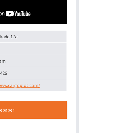
kade 17a
dam
8426
www.cargoplot.com/
tepaper