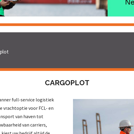
plot
CARGOPLOT
nner full-service logistiek
e vrachtoptie voor FCL- en
ansport van haven tot
wbaarheid van carriers,
kiest uw bedrijf altijd de