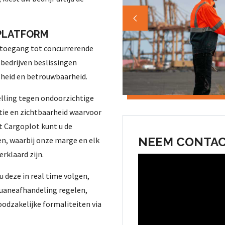
 PLATFORM
 toegang tot concurrerende
t bedrijven beslissingen
lheid en betrouwbaarheid.
elling tegen ondoorzichtige
tie en zichtbaarheid waarvoor
t Cargoplot kunt u de
NEEM CONTAC
zen, waarbij onze marge en elk
rklaard zijn.
u deze in real time volgen,
uaneafhandeling regelen,
oodzakelijke formaliteiten via