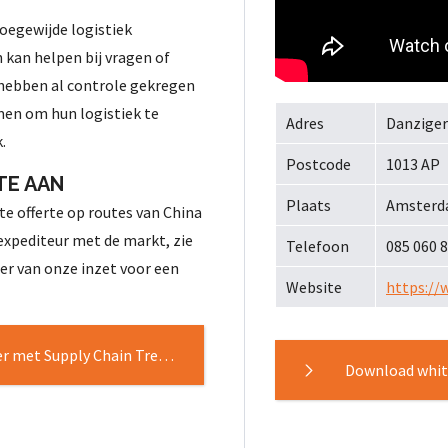
 toegewijde logistiek
n kan helpen bij vragen of
 hebben al controle gekregen
en om hun logistiek te
Adres
Danziger
k.
Postcode
1013 AP
TE AAN
Plaats
Amster
te offerte op routes van China
 expediteur met de markt, zie
Telefoon
085 060 
er van onze inzet voor een
Website
https://
Download gratis whitepaper met Supply Chain Trends 2026
Download whi