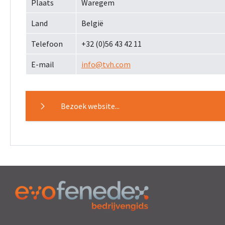
Plaats
Waregem
Land
België
Telefoon
+32 (0)56 43 42 11
E-mail
info@tvh.com
Bezoek website...