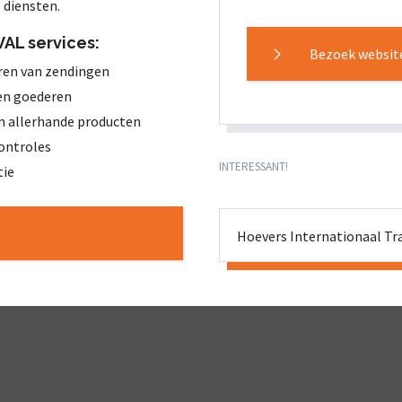
 diensten.
AL services:
Bezoek website
ren van zendingen
en goederen
 allerhande producten
controles
INTERESSANT!
tie
Hoevers Internationaal Tr