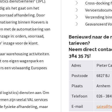
istics dienstverlener’ (3PL).
Cross-docking f
dig als het gaat om het
Vervoersdocum
voorraad afhandeling. Door
Verzending bin
matisering binnen Hoevers is
Geavanceerd Vo
ren met de automatisering van
zage in: orders, voorraad,
Benieuwd naar de 
’ inzage voor de klant.
tarieven?
Neem direct contac
aar warehousing activiteiten.
384 35 75!
t ons eigen wagenpark en
Adres
Pieter C
vers een volwaardig Europees
Postcode
6827 BJ
Plaats
Arnhem
d logistics) diensten aan. Om
Telefoon
026 - 384
men zijn veelal VAL services
E-mail
sales@ho
de fysieke afhandeling, maar