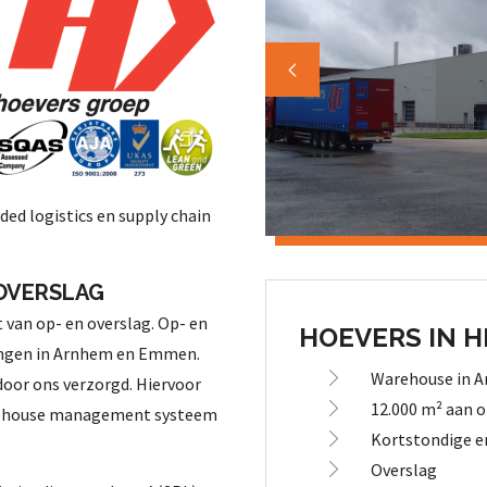
ded logistics en supply chain
OVERSLAG
 van op- en overslag. Op- en
HOEVERS IN H
gingen in Arnhem en Emmen.
Warehouse in 
door ons verzorgd. Hiervoor
12.000 m² aan 
rehouse management systeem
Kortstondige e
Overslag