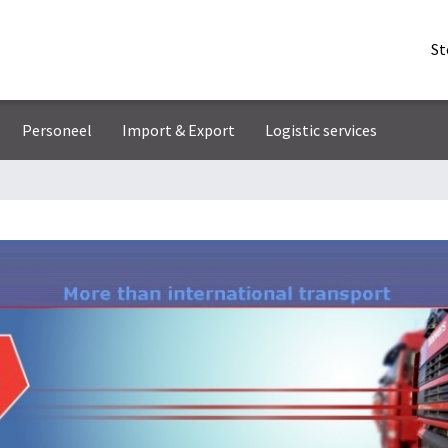
St
Personeel
Import & Export
Logistic services