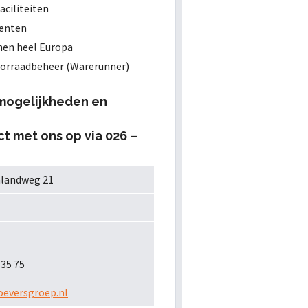
aciliteiten
enten
nen heel Europa
orraadbeheer (Warerunner)
mogelijkheden en
t met ons op via 026 –
alandweg 21
 35 75
eversgroep.nl