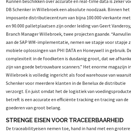
Kunnen beschikken over accurate en real-time data is zeker vo
DB Schenker in Willebroek een absolute noodzaak. Binnen het
imposante distributiecentrum van bijna 100.000 vierkante met
en 90.000 palletplaatsen zijn onder leiding van Geert Vanderoy,
Branch Manager Willebroek, twee projecten gaande. “Aanvulle
aan de SAP WM-implementatie, nemen we stapje voor stapje z
mobiele oplossingen van PHI DATA en Honeywell in gebruik. D
complexiteit in de foodketen is dusdanig groot, dat we afhanke
zijn van goede betrouwbare scanners.” Het enorme magazijn i
Willebroek is volledig ingericht als food warehouse van waarui
Schenker voor meerdere klanten in de Benelux de distributie
verzorgt. En juist omdat het de logistiek van voedingsproduct
betreft is een accurate en efficiënte tracking en tracing van de
goederen van groot belang.
STRENGE EISEN VOOR TRACEERBAARHEID
De traceabilityeisen nemen toe, hand in hand met een grotere