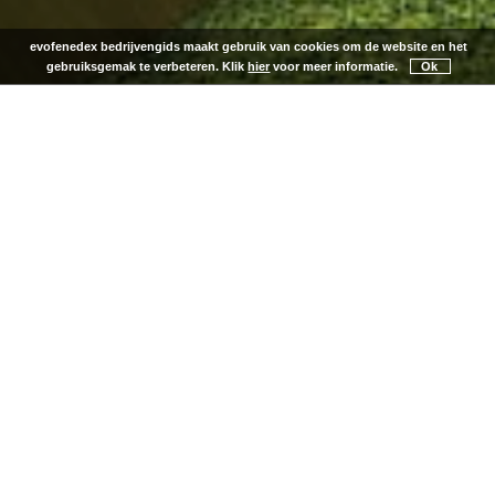
evofenedex bedrijvengids maakt gebruik van cookies om de website en het
gebruiksgemak te verbeteren. Klik
hier
voor meer informatie.
Ok
EEN OVERZICHT VAN DE BESTE
TRANSPORTBEDRIJVEN EN
LEVERANCIERS IN LOGISTIEK EN
EXPORT
Geen u-bochten, obstakels en omwegen. Met evofenedex
Bedrijvengids bieden we een transparant en onafhankelijk
overzicht van de beste
transportbedrijven
en
leveranciers
in
logistiek en export. Zo stellen we u in staat om zelf de juiste
partners in transport, logistiek en export te selecteren. Maak
hieronder direct uw keuze.