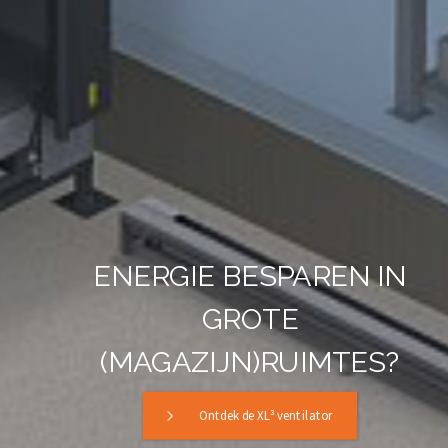
ENERGIE BESPAREN IN
GROTE
(MAGAZIJN)RUIMTES?
Ontdek de XL³ ventilator